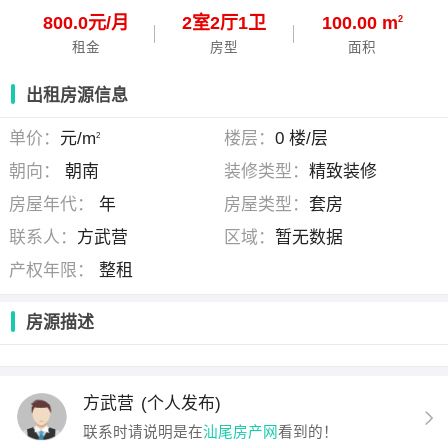
800.0元/月
2
室
2
厅
1
卫
100.00 m
2
租金
房型
面积
出租房源信息
单价：
元/m
楼层：
0 楼/层
2
朝向：
朝南
装修类型：
精致装修
房屋年代：
年
房屋类型：
套房
联系人：
方武营
区域：
暂无数据
产权年限：
整租
房源描述
方武营
(个人发布)
联系时请说明是在
汕尾房产网
看到的！