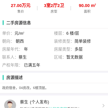
27.00万元
3
室
2
厅
2
卫
90.00 m
2
售价
房型
面积
二手房源信息
单价：
元/m
楼层：
6 楼/层
2
朝向：
朝西
装修类型：
简单装修
房屋年代：
年
房屋类型：
多层
联系人：
蔡生
区域：
暂无数据
产权年限：
已满五年
房源描述
政府宿舍，04房改，6楼顶层。
蔡生
(个人发布)