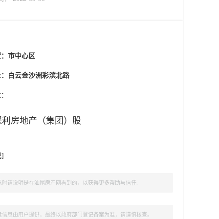
置：
市中心区
址：白云金沙洲彩滨北路
盘：
保利房地产（集团）股
记
]
时请说明是在汕尾房产网看到的，以获得更多帮助与信任.
盘信息由用户提供，最终以政府部门登记备案为准，请谨慎核查。