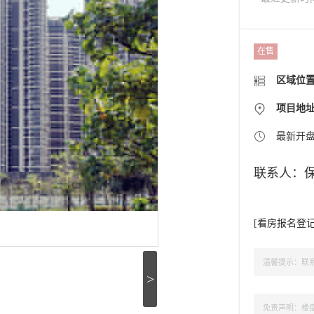
在售
区域位
项目地
最新开
联系人：
[
看房报名登
温馨提示：联系
>
免责声明：楼