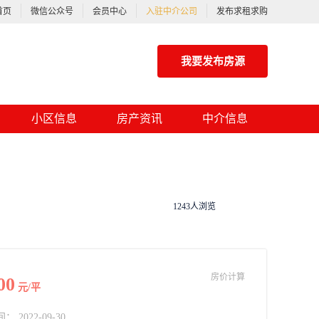
首页
微信公众号
会员中心
入驻中介公司
发布求租求购
我要发布房源
小区信息
房产资讯
中介信息
1243人浏览
房价计算
00
元/平
2022-09-30