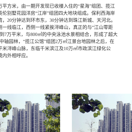
万平方米，由一期开发现已收楼入住的“星海”组团、揽江
及英伦别墅花园洋房“江岸”组团四大地块组成。保利西海岸
湾，20分钟达到环市东，30分钟达到珠江新城、天河北。
侧一线临江，西侧一线紧挨浔峰山，真正的与“江山零距
到7万平米，与800㎡的中央泳池水景相结合，形成了超大
米中轴园林，“揽江公馆”组团2万㎡江景台地园林之后，在
米浔峰山脉，东临千米滨江及10万㎡市政滨江绿化公
境内外相呼应。