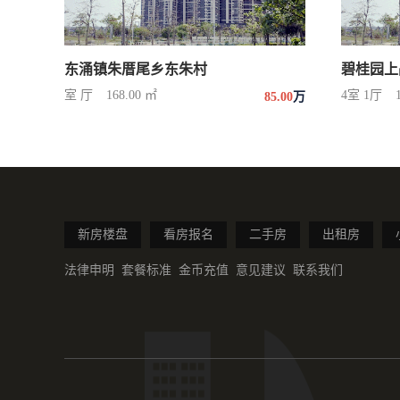
东涌镇朱厝尾乡东朱村
碧桂园上
室 厅
168.00 ㎡
4室 1厅
85.00
万
新房楼盘
看房报名
二手房
出租房
法律申明
套餐标准
金币充值
意见建议
联系我们