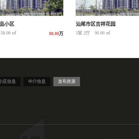
品小区
汕尾市区吉祥花园
158.00 ㎡
3室 2厅
90.00 ㎡
88.00
万
小区信息
中介信息
发布房源