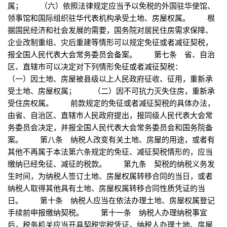
属； （六）依照法律规定应当予以免税的外国驻华使馆、
领事馆和国际组织驻华代表机构承受土地、房屋权属。 根
据国民经济和社会发展的需要，国务院对居民住房需求保障、
企业改制重组、灾后重建等情形可以规定免征或者减征契税，
报全国人民代表大会常务委员会备案。 第七条 省、自治
区、直辖市可以决定对下列情形免征或者减征契税：
（一）因土地、房屋被县级以上人民政府征收、征用，重新承
受土地、房屋权属； （二）因不可抗力灭失住房，重新承
受住房权属。 前款规定的免征或者减征契税的具体办法，
由省、自治区、直辖市人民政府提出，报同级人民代表大会常
务委员会决定，并报全国人民代表大会常务委员会和国务院备
案。 第八条 纳税人改变有关土地、房屋的用途，或者有
其他不再属于本法第六条规定的免征、减征契税情形的，应当
缴纳已经免征、减征的税款。 第九条 契税的纳税义务发
生时间，为纳税人签订土地、房屋权属转移合同的当日，或者
纳税人取得其他具有土地、房屋权属转移合同性质凭证的当
日。 第十条 纳税人应当在依法办理土地、房屋权属登记
手续前申报缴纳契税。 第十一条 纳税人办理纳税事宜
后，税务机关应当开具契税完税凭证。纳税人办理土地、房屋