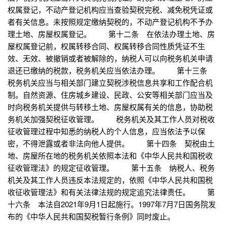
权属登记，不动产登记机构应当查验契税完税、减免税凭证或
者有关信息。未按照规定缴纳契税的，不动产登记机构不予办
理土地、房屋权属登记。 第十二条 在依法办理土地、房
屋权属登记前，权属转移合同、权属转移合同性质凭证不生
效、无效、被撤销或者被解除的，纳税人可以向税务机关申请
退还已缴纳的税款，税务机关应当依法办理。 第十三条
税务机关应当与相关部门建立契税涉税信息共享和工作配合机
制。自然资源、住房城乡建设、民政、公安等相关部门应当及
时向税务机关提供与转移土地、房屋权属有关的信息，协助税
务机关加强契税征收管理。 税务机关及其工作人员对税收
征收管理过程中知悉的纳税人的个人信息，应当依法予以保
密，不得泄露或者非法向他人提供。 第十四条 契税由土
地、房屋所在地的税务机关依照本法和《中华人民共和国税收
征收管理法》的规定征收管理。 第十五条 纳税人、税务
机关及其工作人员违反本法规定的，依照《中华人民共和国税
收征收管理法》和有关法律法规的规定追究法律责任。 第
十六条 本法自2021年9月1日起施行。1997年7月7日国务院发
布的《中华人民共和国契税暂行条例》同时废止。