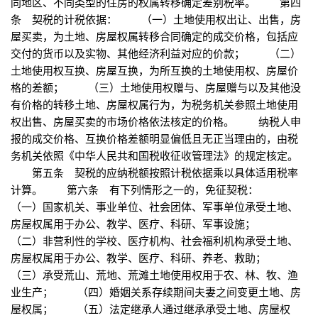
同地区、不同类型的住房的权属转移确定差别税率。 第四
条 契税的计税依据： （一）土地使用权出让、出售，房
屋买卖，为土地、房屋权属转移合同确定的成交价格，包括应
交付的货币以及实物、其他经济利益对应的价款； （二）
土地使用权互换、房屋互换，为所互换的土地使用权、房屋价
格的差额； （三）土地使用权赠与、房屋赠与以及其他没
有价格的转移土地、房屋权属行为，为税务机关参照土地使用
权出售、房屋买卖的市场价格依法核定的价格。 纳税人申
报的成交价格、互换价格差额明显偏低且无正当理由的，由税
务机关依照《中华人民共和国税收征收管理法》的规定核定。
第五条 契税的应纳税额按照计税依据乘以具体适用税率
计算。 第六条 有下列情形之一的，免征契税：
（一）国家机关、事业单位、社会团体、军事单位承受土地、
房屋权属用于办公、教学、医疗、科研、军事设施；
（二）非营利性的学校、医疗机构、社会福利机构承受土地、
房屋权属用于办公、教学、医疗、科研、养老、救助；
（三）承受荒山、荒地、荒滩土地使用权用于农、林、牧、渔
业生产； （四）婚姻关系存续期间夫妻之间变更土地、房
屋权属； （五）法定继承人通过继承承受土地、房屋权