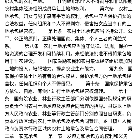
织发包的农村土地。 任何组织和个人不得剥夺和非法限制
农村集体经济组织成员承包土地的权利。 第六条 农村土
地承包，妇女与男子享有平等的权利。承包中应当保护妇女的
合法权益，任何组织和个人不得剥夺、侵害妇女应当享有的土
地承包经营权。 第七条 农村土地承包应当坚持公开、公
平、公正的原则，正确处理国家、集体、个人三者的利益关
系。 第八条 农村土地承包应当遵守法律、法规，保护土
地资源的合理开发和可持续利用。未经依法批准不得将承包地
用于非农建设。 国家鼓励农民和农村集体经济组织增加对
土地的投入，培肥地力，提高农业生产能力。 第九条 国
家保护集体土地所有者的合法权益，保护承包方的土地承包经
营权，任何组织和个人不得侵犯。 第十条 国家保护承包
方依法、自愿、有偿地进行土地承包经营权流转。 第十一
条 国务院农业、林业行政主管部门分别依照国务院规定的职
责负责全国农村土地承包及承包合同管理的指导。县级以上地
方人民政府农业、林业等行政主管部门分别依照各自职责，负
责本行政区域内农村土地承包及承包合同管理。乡（镇）人民
政府负责本行政区域内农村土地承包及承包合同管理。 第
二章 家庭承包 第一节 发包方和承包方的权利和义务