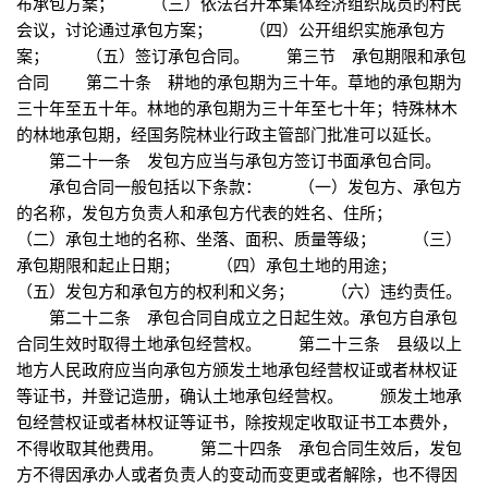
布承包方案； （三）依法召开本集体经济组织成员的村民
会议，讨论通过承包方案； （四）公开组织实施承包方
案； （五）签订承包合同。 第三节 承包期限和承包
合同 第二十条 耕地的承包期为三十年。草地的承包期为
三十年至五十年。林地的承包期为三十年至七十年；特殊林木
的林地承包期，经国务院林业行政主管部门批准可以延长。
第二十一条 发包方应当与承包方签订书面承包合同。
承包合同一般包括以下条款： （一）发包方、承包方
的名称，发包方负责人和承包方代表的姓名、住所；
（二）承包土地的名称、坐落、面积、质量等级； （三）
承包期限和起止日期； （四）承包土地的用途；
（五）发包方和承包方的权利和义务； （六）违约责任。
第二十二条 承包合同自成立之日起生效。承包方自承包
合同生效时取得土地承包经营权。 第二十三条 县级以上
地方人民政府应当向承包方颁发土地承包经营权证或者林权证
等证书，并登记造册，确认土地承包经营权。 颁发土地承
包经营权证或者林权证等证书，除按规定收取证书工本费外，
不得收取其他费用。 第二十四条 承包合同生效后，发包
方不得因承办人或者负责人的变动而变更或者解除，也不得因