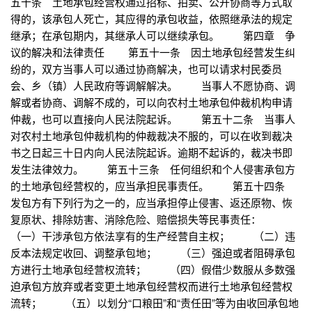
五十条 土地承包经营权通过招标、拍卖、公开协商等方式取
得的，该承包人死亡，其应得的承包收益，依照继承法的规定
继承；在承包期内，其继承人可以继续承包。 第四章 争
议的解决和法律责任 第五十一条 因土地承包经营发生纠
纷的，双方当事人可以通过协商解决，也可以请求村民委员
会、乡（镇）人民政府等调解解决。 当事人不愿协商、调
解或者协商、调解不成的，可以向农村土地承包仲裁机构申请
仲裁，也可以直接向人民法院起诉。 第五十二条 当事人
对农村土地承包仲裁机构的仲裁裁决不服的，可以在收到裁决
书之日起三十日内向人民法院起诉。逾期不起诉的，裁决书即
发生法律效力。 第五十三条 任何组织和个人侵害承包方
的土地承包经营权的，应当承担民事责任。 第五十四条
发包方有下列行为之一的，应当承担停止侵害、返还原物、恢
复原状、排除妨害、消除危险、赔偿损失等民事责任：
（一）干涉承包方依法享有的生产经营自主权； （二）违
反本法规定收回、调整承包地； （三）强迫或者阻碍承包
方进行土地承包经营权流转； （四）假借少数服从多数强
迫承包方放弃或者变更土地承包经营权而进行土地承包经营权
流转； （五）以划分“口粮田”和“责任田”等为由收回承包地