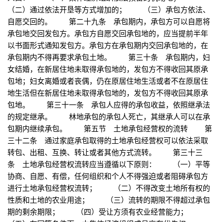
（二）通过依法开垦等方式增加的； （三）承包方依法、
自愿交回的。 第二十九条 承包期内，承包方可以自愿将
承包地交回发包方。承包方自愿交回承包地的，应当提前半年
以书面形式通知发包方。承包方在承包期内交回承包地的，在
承包期内不得再要求承包土地。 第三十条 承包期内，妇
女结婚，在新居住地未取得承包地的，发包方不得收回其原承
包地；妇女离婚或者丧偶，仍在原居住地生活或者不在原居住
地生活但在新居住地未取得承包地的，发包方不得收回其原承
包地。 第三十一条 承包人应得的承包收益，依照继承法
的规定继承。 林地承包的承包人死亡，其继承人可以在承
包期内继续承包。 第五节 土地承包经营权的流转 第
三十二条 通过家庭承包取得的土地承包经营权可以依法采取
转包、出租、互换、转让或者其他方式流转。 第三十三
条 土地承包经营权流转应当遵循以下原则： （一）平等
协商、自愿、有偿，任何组织和个人不得强迫或者阻碍承包方
进行土地承包经营权流转； （二）不得改变土地所有权的
性质和土地的农业用途； （三）流转的期限不得超过承包
期的剩余期限； （四）受让方须有农业经营能力；