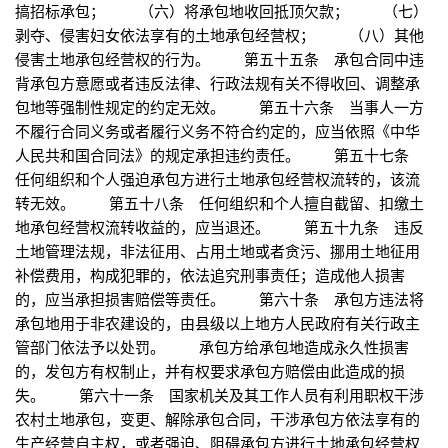
搞招标承包； （六）将承包地收回抵顶欠款； （七）
剥夺、侵害妇女依法享有的土地承包经营权； （八）其他
侵害土地承包经营权的行为。 第五十五条 承包合同中违
背承包方意愿或者违反法律、行政法规有关不得收回、调整承
包地等强制性规定的约定无效。 第五十六条 当事人一方
不履行合同义务或者履行义务不符合约定的，应当依照《中华
人民共和国合同法》的规定承担违约责任。 第五十七条
任何组织和个人强迫承包方进行土地承包经营权流转的，该流
转无效。 第五十八条 任何组织和个人擅自截留、扣缴土
地承包经营权流转收益的，应当退还。 第五十九条 违反
土地管理法规，非法征用、占用土地或者贪污、挪用土地征用
补偿费用，构成犯罪的，依法追究刑事责任；造成他人损害
的，应当承担损害赔偿等责任。 第六十条 承包方违法将
承包地用于非农建设的，由县级以上地方人民政府有关行政主
管部门依法予以处罚。 承包方给承包地造成永久性损害
的，发包方有权制止，并有权要求承包方赔偿由此造成的损
失。 第六十一条 国家机关及其工作人员有利用职权干涉
农村土地承包，变更、解除承包合同，干涉承包方依法享有的
生产经营自主权，或者强迫、阻碍承包方进行土地承包经营权