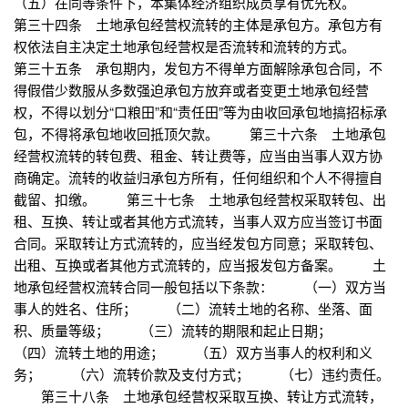
（五）在同等条件下，本集体经济组织成员享有优先权。
第三十四条 土地承包经营权流转的主体是承包方。承包方有
权依法自主决定土地承包经营权是否流转和流转的方式。
第三十五条 承包期内，发包方不得单方面解除承包合同，不
得假借少数服从多数强迫承包方放弃或者变更土地承包经营
权，不得以划分“口粮田”和“责任田”等为由收回承包地搞招标承
包，不得将承包地收回抵顶欠款。 第三十六条 土地承包
经营权流转的转包费、租金、转让费等，应当由当事人双方协
商确定。流转的收益归承包方所有，任何组织和个人不得擅自
截留、扣缴。 第三十七条 土地承包经营权采取转包、出
租、互换、转让或者其他方式流转，当事人双方应当签订书面
合同。采取转让方式流转的，应当经发包方同意；采取转包、
出租、互换或者其他方式流转的，应当报发包方备案。 土
地承包经营权流转合同一般包括以下条款： （一）双方当
事人的姓名、住所； （二）流转土地的名称、坐落、面
积、质量等级； （三）流转的期限和起止日期；
（四）流转土地的用途； （五）双方当事人的权利和义
务； （六）流转价款及支付方式； （七）违约责任。
第三十八条 土地承包经营权采取互换、转让方式流转，