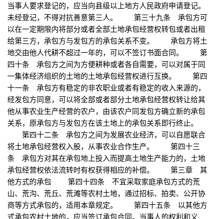
当事人要求登记的，应当向县级以上地方人民政府申请登记。
未经登记，不得对抗善意第三人。 第三十九条 承包方可
以在一定期限内将部分或者全部土地承包经营权转包或者出租
给第三方，承包方与发包方的承包关系不变。 承包方将土
地交由他人代耕不超过一年的，可以不签订书面合同。 第
四十条 承包方之间为方便耕种或者各自需要，可以对属于同
一集体经济组织的土地的土地承包经营权进行互换。 第四
十一条 承包方有稳定的非农职业或者有稳定的收入来源的，
经发包方同意，可以将全部或者部分土地承包经营权转让给其
他从事农业生产经营的农户，由该农户同发包方确立新的承包
关系，原承包方与发包方在该土地上的承包关系即行终止。
第四十二条 承包方之间为发展农业经济，可以自愿联合
将土地承包经营权入股，从事农业合作生产。 第四十三
条 承包方对其在承包地上投入而提高土地生产能力的，土地
承包经营权依法流转时有权获得相应的补偿。 第三章 其
他方式的承包 第四十四条 不宜采取家庭承包方式的荒
山、荒沟、荒丘、荒滩等农村土地，通过招标、拍卖、公开协
商等方式承包的，适用本章规定。 第四十五条 以其他方
式承包农村土地的，应当签订承包合同。当事人的权利和义