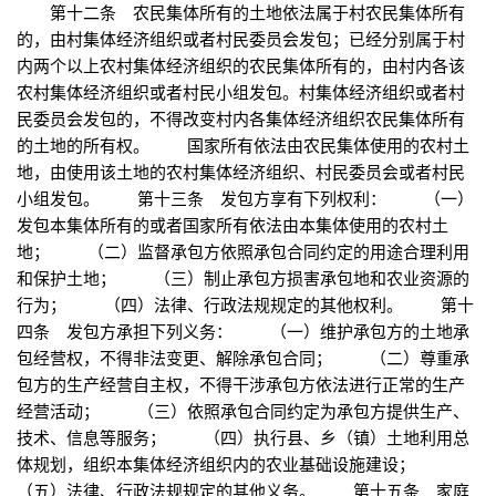
第十二条 农民集体所有的土地依法属于村农民集体所有
的，由村集体经济组织或者村民委员会发包；已经分别属于村
内两个以上农村集体经济组织的农民集体所有的，由村内各该
农村集体经济组织或者村民小组发包。村集体经济组织或者村
民委员会发包的，不得改变村内各集体经济组织农民集体所有
的土地的所有权。 国家所有依法由农民集体使用的农村土
地，由使用该土地的农村集体经济组织、村民委员会或者村民
小组发包。 第十三条 发包方享有下列权利： （一）
发包本集体所有的或者国家所有依法由本集体使用的农村土
地； （二）监督承包方依照承包合同约定的用途合理利用
和保护土地； （三）制止承包方损害承包地和农业资源的
行为； （四）法律、行政法规规定的其他权利。 第十
四条 发包方承担下列义务： （一）维护承包方的土地承
包经营权，不得非法变更、解除承包合同； （二）尊重承
包方的生产经营自主权，不得干涉承包方依法进行正常的生产
经营活动； （三）依照承包合同约定为承包方提供生产、
技术、信息等服务； （四）执行县、乡（镇）土地利用总
体规划，组织本集体经济组织内的农业基础设施建设；
（五）法律、行政法规规定的其他义务。 第十五条 家庭