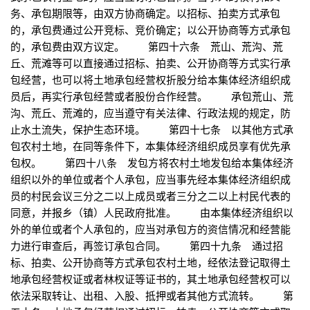
务、承包期限等，由双方协商确定。以招标、拍卖方式承包
的，承包费通过公开竞标、竞价确定；以公开协商等方式承包
的，承包费由双方议定。 第四十六条 荒山、荒沟、荒
丘、荒滩等可以直接通过招标、拍卖、公开协商等方式实行承
包经营，也可以将土地承包经营权折股分给本集体经济组织成
员后，再实行承包经营或者股份合作经营。 承包荒山、荒
沟、荒丘、荒滩的，应当遵守有关法律、行政法规的规定，防
止水土流失，保护生态环境。 第四十七条 以其他方式承
包农村土地，在同等条件下，本集体经济组织成员享有优先承
包权。 第四十八条 发包方将农村土地发包给本集体经济
组织以外的单位或者个人承包，应当事先经本集体经济组织成
员的村民会议三分之二以上成员或者三分之二以上村民代表的
同意，并报乡（镇）人民政府批准。 由本集体经济组织以
外的单位或者个人承包的，应当对承包方的资信情况和经营能
力进行审查后，再签订承包合同。 第四十九条 通过招
标、拍卖、公开协商等方式承包农村土地，经依法登记取得土
地承包经营权证或者林权证等证书的，其土地承包经营权可以
依法采取转让、出租、入股、抵押或者其他方式流转。 第