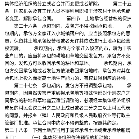
集体经济组织的分立或者合并而变更或者解除。 第二十五
条 国家机关及其工作人员不得利用职权干涉农村土地承包或
者变更、解除承包合同。 第四节 土地承包经营权的保护
第二十六条 承包期内，发包方不得收回承包地。 承
包期内，承包方全家迁入小城镇落户的，应当按照承包方的意
愿，保留其土地承包经营权或者允许其依法进行土地承包经营
权流转。 承包期内，承包方全家迁入设区的市，转为非农
业户口的，应当将承包的耕地和草地交回发包方。承包方不交
回的，发包方可以收回承包的耕地和草地。 承包期内，承
包方交回承包地或者发包方依法收回承包地时，承包方对其在
承包地上投入而提高土地生产能力的，有权获得相应的补偿。
第二十七条 承包期内，发包方不得调整承包地。 承
包期内，因自然灾害严重毁损承包地等特殊情形对个别农户之
间承包的耕地和草地需要适当调整的，必须经本集体经济组织
成员的村民会议三分之二以上成员或者三分之二以上村民代表
的同意，并报乡（镇）人民政府和县级人民政府农业等行政主
管部门批准。承包合同中约定不得调整的，按照其约定。
第二十八条 下列土地应当用于调整承包土地或者承包给新增
人口： （一）集体经济组织依法预留的机动地；