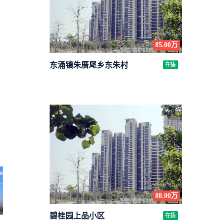
85.00万
东涌镇朱厝尾乡东朱村
在售
88.00万
碧桂园上品小区
在售