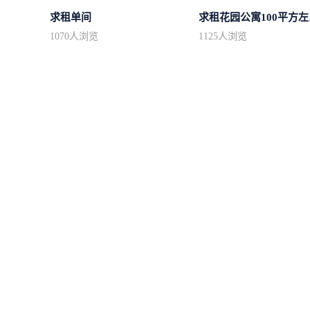
求租单间
求租
1070
人浏览
1125
人浏览