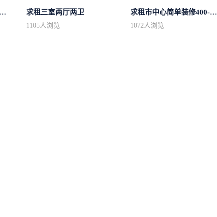
花园公寓100平方左右，电梯房
求租三室两厅两卫
求租市中心简单装修400-500
1105
人浏览
1072
人浏览