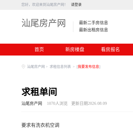
您好，欢迎来到汕尾房产网！
请登录
汕尾房产网
最新二手房信息
最新出租房信息
首页
新房楼盘
看房报名
汕尾房产网
>
求租信息列表
>
[
我要发布信息
]
求租单间
汕尾房产网
1070
人浏览
更新日期2026.08.09
要求有洗衣机空调