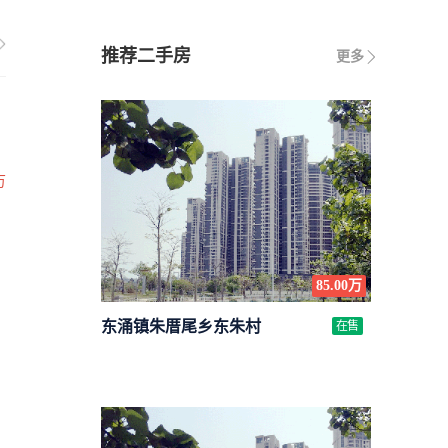
推荐二手房
更多
万
85.00万
东涌镇朱厝尾乡东朱村
在售