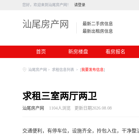
您好，欢迎来到汕尾房产网！
请登录
汕尾房产网
最新二手房信息
最新出租房信息
首页
新房楼盘
看房报名
汕尾房产网
>
求租信息列表
>
[
我要发布信息
]
求租三室两厅两卫
汕尾房产网
1104
人浏览
更新日期2026.08.08
交通便利，有停车位，设施齐全，拎包入住，干净整