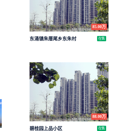
85.00万
东涌镇朱厝尾乡东朱村
在售
88.00万
碧桂园上品小区
在售