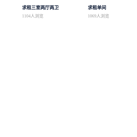
求租三室两厅两卫
求租单间
1104
人浏览
1069
人浏览