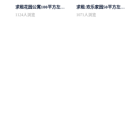
求租花园公寓100平方左右，电梯房
求租:欢乐家园50平方左右的单身公寓廉...
1124
人浏览
1071
人浏览